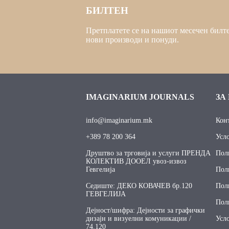
БИЛТЕН
Претплатете се на нашиот месечен билте
нови производи и понуди.
IMAGINARIUM JOURNALS
ЗА
info@imaginarium.mk
Кон
+389 78 200 364
Усл
Друштво за трговија и услуги ПРЕНДА
Пол
КОЛЕКТИВ ДООЕЛ увоз-извоз
Гевгелија
Пол
Седиште: ДЕКО КОВАЧЕВ бр.120
Пол
ГЕВГЕЛИЈА
Поли
Дејност/шифра: Дејности за графички
дизајн и визуелни комуникации /
Усл
74.120