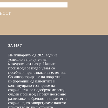
ТНОСТ
ЗА НАС
Имагинариум од 2021 година
успешно е присутен на
македонскиот пазар. Нашите
производи се издвојуваат со
посебна и препознатлива естетика.
Со инкорпорирање на повратни
информации од клиентите и
континуирано тестирање на
содржината, го подобруваме секој
следен производ а преку постојано
развивање на брендот и квалитетна
содржина, го зацврстуваме нашето
присуство во индустријата,