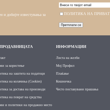
EMAIL
Consent
ПОЛИТИКА НА ПРИВА
н и добијте известувања за
 ПРОДАВНИЦАТА
ИНФОРМАЦИИ
такт
Листа на желби
ови за користење
Мој Профил
итика на заштита на податоци
Плаќање
итика на колачиња (Cookies)
Кошничка
итика за достава на производи
Често поставувани прашања
тика на поврат на средства
ови и политики на продажно место