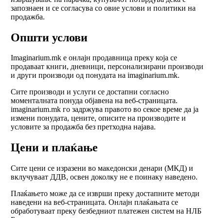
запознаен и се согласува со овие услови и политики на
продажба.
Општи услови
Imaginarium.mk е онлајн продавница преку која се
продаваат книги, дневници, персонализирани производи
и други производи од понудата на imaginarium.mk.
Сите производи и услуги се достапни согласно
моменталната понуда објавена на веб-страницата.
imaginarium.mk го задржува правото во секое време да ја
измени понудата, цените, описите на производите и
условите за продажба без претходна најава.
Цени и плаќање
Сите цени се изразени во македонски денари (МКД) и
вклучуваат ДДВ, освен доколку не е поинаку наведено.
Плаќањето може да се изврши преку достапните методи
наведени на веб-страницата. Онлајн плаќањата се
обработуваат преку безбедниот платежен систем на НЛБ