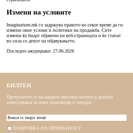
Измени на условите
Imaginarium.mk го задржува правото во секое време да ги
измени овие услови и политики на продажба. Сите
измени ќе бидат објавени на веб-страницата и ќе стапат
во сила со денот на објавувањето.
Последно ажурирање: 27.06.2026
БИЛТЕН
Претплатете се на нашиот месечен билтен и добијте
известувања за нови производи и понуди.
EMAIL
Consent
ПОЛИТИКА НА ПРИВАТНОСТ