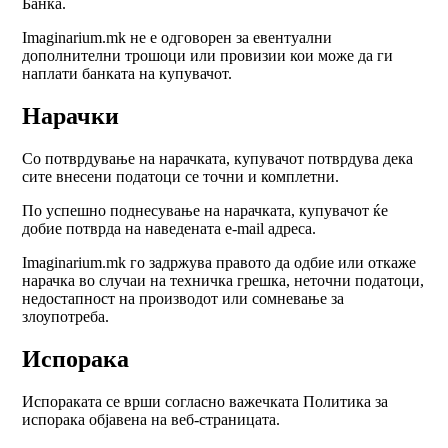
Банка.
Imaginarium.mk не е одговорен за евентуални
дополнителни трошоци или провизии кои може да ги
наплати банката на купувачот.
Нарачки
Со потврдување на нарачката, купувачот потврдува дека
сите внесени податоци се точни и комплетни.
По успешно поднесување на нарачката, купувачот ќе
добие потврда на наведената e-mail адреса.
Imaginarium.mk го задржува правото да одбие или откаже
нарачка во случаи на техничка грешка, неточни податоци,
недостапност на производот или сомневање за
злоупотреба.
Испорака
Испораката се врши согласно важечката Политика за
испорака објавена на веб-страницата.