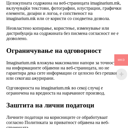
Целокупната содржина на веб-страницата imaginarium.mk,
вклучувајќи текстови, фотографии, илустрации, графички
елементи, дизајни и логоа, е сопственост на
imaginarium.mk или се користи со соодветна дозвола.
Неовластено копирање, користење, изменување или
дистрибуција на содржината без писмена согласност не е
дозволено.
Ограничување на одговорност
MKD
Imaginarium.mk вложува максимални напори за точноста
на информациите објавени на веб-страницата, но не
гарантира дека сите информации се целосно без грешки
или секогаш ажурирани.
Одговорноста на imaginarium.mk во секој случај е
ограничена на вредноста на нарачаниот производ.
Заштита на лични податоци
Личните податоци на корисниците се обработуваат
согласно Политиката за приватност објавена на веб-
страницата.