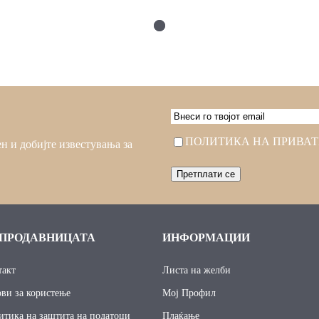
EMAIL
Consent
ПОЛИТИКА НА ПРИВА
н и добијте известувања за
 ПРОДАВНИЦАТА
ИНФОРМАЦИИ
такт
Листа на желби
ови за користење
Мој Профил
итика на заштита на податоци
Плаќање