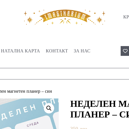
КР
НАТАЛНА КАРТА
КОНТАКТ
ЗА НАС
лен магнетен планер – син
НЕДЕЛЕН М
ПЛАНЕР – С
350
ден