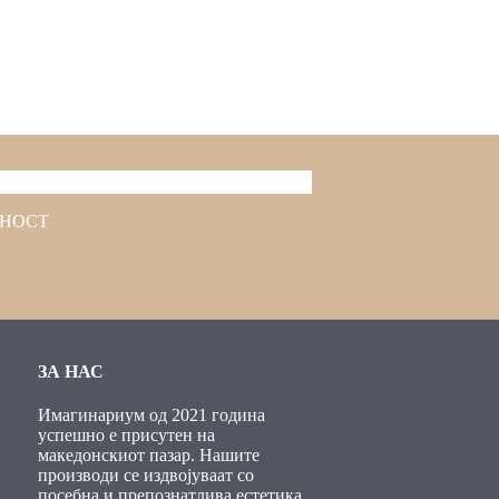
ТНОСТ
ЗА НАС
Имагинариум од 2021 година
успешно е присутен на
македонскиот пазар. Нашите
производи се издвојуваат со
посебна и препознатлива естетика.