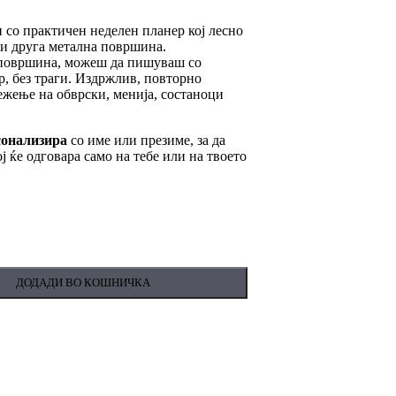
 со практичен неделен планер кој лесно
и друга метална површина.
 површина, можеш да пишуваш со
р, без траги. Издржлив, повторно
ежење на обврски, менија, состаноци
рсонализира
со име или презиме, за да
 ќе одговара само на тебе или на твоето
ДОДАДИ ВО КОШНИЧКА