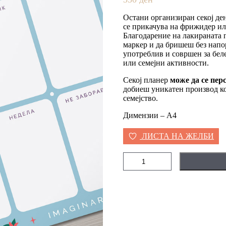
Остани организиран секој ден
се прикачува на фрижидер ил
Благодарение на лакираната
маркер и да бришеш без напо
употреблив и совршен за бел
или семејни активности.
Секој планер
може да се пе
добиеш уникатен производ кој
семејство.
Димензии – А4
ЛИСТА НА ЖЕЛБИ
Неделен
магнетен
планер
-
син
количина