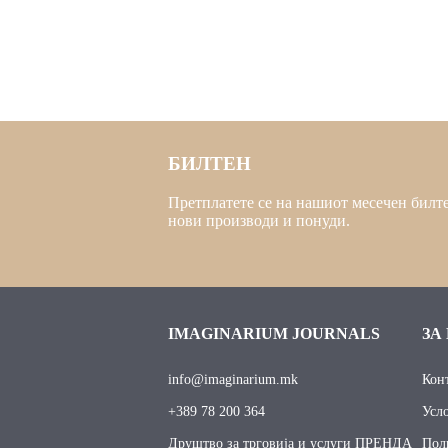
БИЛТЕН
Претплатете се на нашиот месечен билте
нови производи и понуди.
IMAGINARIUM JOURNALS
ЗА
info@imaginarium.mk
Кон
+389 78 200 364
Усл
Друштво за трговија и услуги ПРЕНДА
Пол