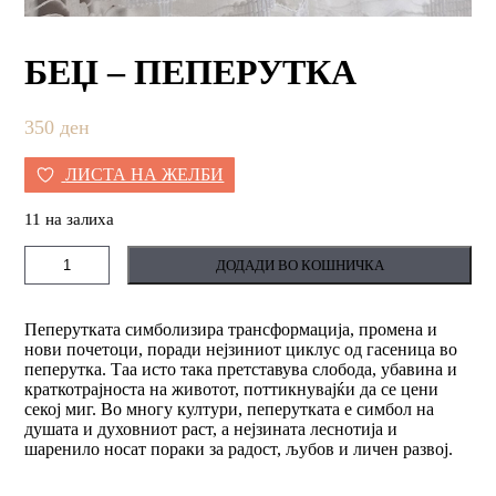
БЕЏ – ПЕПЕРУТКА
350
ден
ЛИСТА НА ЖЕЛБИ
11 на залиха
Беџ
ДОДАДИ ВО КОШНИЧКА
-
пеперутка
количина
Пеперутката симболизира трансформација, промена и
нови почетоци, поради нејзиниот циклус од гасеница во
пеперутка. Таа исто така претставува слобода, убавина и
краткотрајноста на животот, поттикнувајќи да се цени
секој миг. Во многу култури, пеперутката е симбол на
душата и духовниот раст, а нејзината леснотија и
шаренило носат пораки за радост, љубов и личен развој.