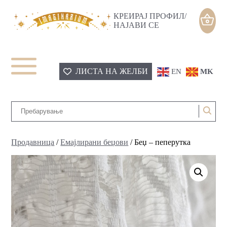
КРЕИРАЈ ПРОФИЛ/
НАЈАВИ СЕ
ЛИСТА НА ЖЕЛБИ
EN
MK
Продавница
/
Емајлирани беџови
/ Беџ – пеперутка