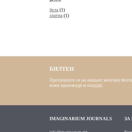
бела
(1)
златна
(1)
БИЛТЕН
Претплатете се на нашиот месечен билте
нови производи и понуди.
IMAGINARIUM JOURNALS
ЗА