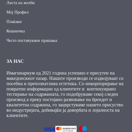
Листа на желби
Мој Профил
Плаќање
Кошничка
Често поставувани прашања
ЗА НАС
Имагинариум од 2021 година успешно е присутен на
македонскиот пазар. Нашите производи се издвојуваат со
посебна и препознатлива естетика. Со инкорпорирање на
повратни информации од клиентите и континуирано
тестирање на содржината, го подобруваме секој следен
производ а преку постојано развивање на брендот и
квалитетна содржина, го зацврстуваме нашето присуство
во индустријата, добивајќи ја довербата и лојалноста на
клиентите.