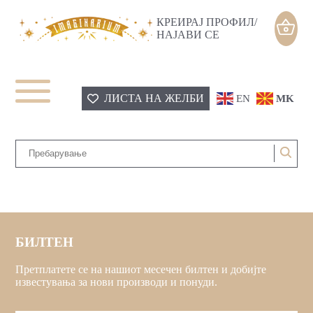
КРЕИРАЈ ПРОФИЛ/
НАЈАВИ СЕ
ЛИСТА НА ЖЕЛБИ
EN
MK
БИЛТЕН
Претплатете се на нашиот месечен билтен и добијте
известувања за нови производи и понуди.